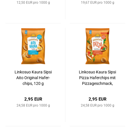
12,50 EUR pro 1000 g
19,67 EUR pro 1000 g
Lin­ko­suo Kaura Sipsi
Lin­ko­suo Kaura Sipsi
Aito Ori­gi­nal Ha­fer­
Pizza Ha­fer­chips mit
chips, 120 g
Piz­za­ge­schmack,
120 g
2,95 EUR
2,95 EUR
24,58 EUR pro 1000 g
24,58 EUR pro 1000 g