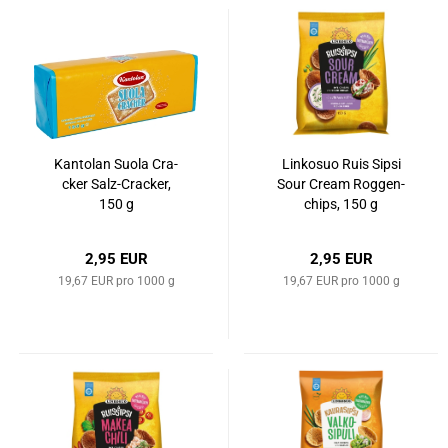
Kan­to­lan Suola Cra­
Lin­ko­suo Ruis Sipsi
cker Salz-​Cra­cker,
Sour Cream Rog­gen­
150 g
chips, 150 g
2,95 EUR
2,95 EUR
19,67 EUR pro 1000 g
19,67 EUR pro 1000 g