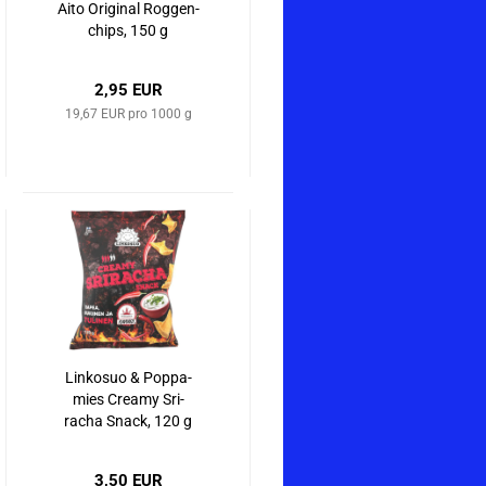
Aito Ori­gi­nal Rog­gen­
chips, 150 g
2,95 EUR
19,67 EUR pro 1000 g
Lin­ko­suo & Pop­pa­
mies Crea­my Sri­
racha Snack, 120 g
3,50 EUR