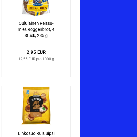
Ou­lu­lai­nen Reis­su­
mies Rog­gen­brot, 4
Stück, 235 g
2,95 EUR
12,55 EUR pro 1000 g
Lin­ko­suo Ruis Sipsi