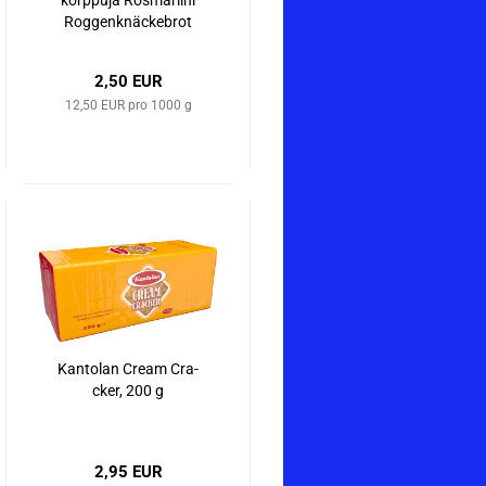
korp­pu­ja Ros­ma­riini
Rog­gen­k­nä­cke­brot
mit Ros­ma­rin, 200 g
2,50 EUR
12,50 EUR pro 1000 g
Kan­to­lan Cream Cra­
cker, 200 g
2,95 EUR