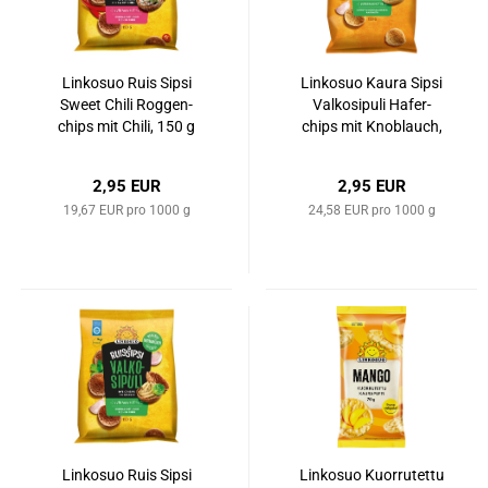
Lin­ko­suo Ruis Sipsi
Lin­ko­suo Kaura Sipsi
Sweet Chili Rog­gen­
Val­ko­si­pu­li Ha­fer­
chips mit Chili, 150 g
chips mit Knob­lauch,
120 g
2,95 EUR
2,95 EUR
19,67 EUR pro 1000 g
24,58 EUR pro 1000 g
Lin­ko­suo Ruis Sipsi
Lin­ko­suo Kuor­ru­tettu