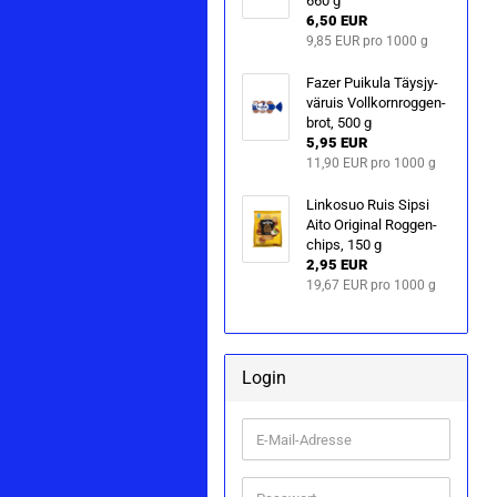
660 g
6,50 EUR
9,85 EUR pro 1000 g
Fazer Pui­ku­la Täys­jy­
vä­ru­is Voll­korn­rog­gen­
brot, 500 g
5,95 EUR
11,90 EUR pro 1000 g
Lin­ko­suo Ruis Sipsi
Aito Ori­gi­nal Rog­gen­
chips, 150 g
2,95 EUR
19,67 EUR pro 1000 g
Login
E-
Mail-
Adresse
Passwort