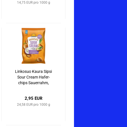
14,75 EUR pro 1000 g
Lin­ko­suo Kaura Sipsi
Sour Cream Ha­fer­
chips Sauer­rahm,
120 g
2,95 EUR
24,58 EUR pro 1000 g