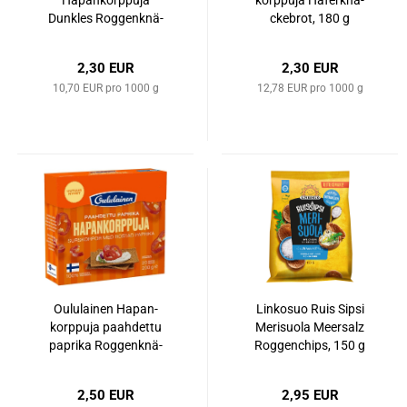
Ha­pan­korp­pu­ja
korp­pu­ja Ha­fer­k­nä­
Dunk­les Rog­gen­k­nä­
cke­brot, 180 g
cke­brot, 215 g
2,30 EUR
2,30 EUR
10,70 EUR pro 1000 g
12,78 EUR pro 1000 g
Ou­lu­lai­nen Ha­pan­
Lin­ko­suo Ruis Sipsi
korp­pu­ja paah­dettu
Me­ri­suo­la Meer­salz
pa­pri­ka Rog­gen­k­nä­
Rog­gen­chips, 150 g
cke­brot mit ge­rös­te­
tem Pa­pri­ka, 200 g
2,50 EUR
2,95 EUR