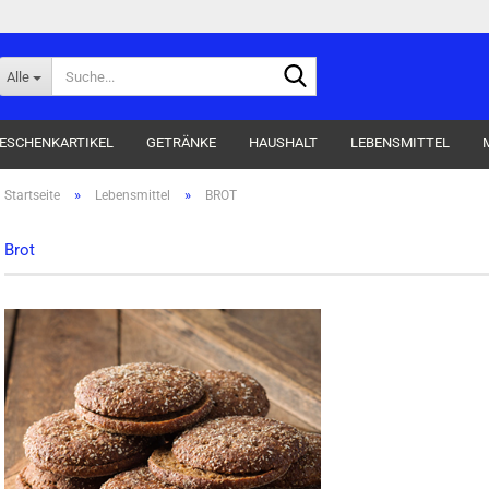
Suche...
Alle
ESCHENKARTIKEL
GETRÄNKE
HAUSHALT
LEBENSMITTEL
»
»
Startseite
Lebensmittel
BROT
Süßwaren anzeigen
Textilien anzeigen
Brot
BONBONS
BAD UND SAUNA
FRÜCHTE
BEKLEIDUNG
FRUCHTGUMMI - GELEEFRÜCHTE
KÜCHENARTIKEL
KEKSE
TEPPICHE
KNABBEREIEN + SNACKS
LAKRITZ
PASTILLEN
PRALINEN
RIEGEL