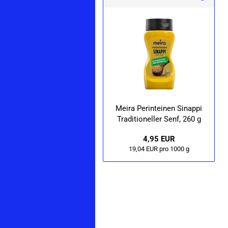
Meira Per­int­ei­nen Si­nap­pi
Tra­di­tio­nel­ler Senf, 260 g
4,95 EUR
19,04 EUR pro 1000 g