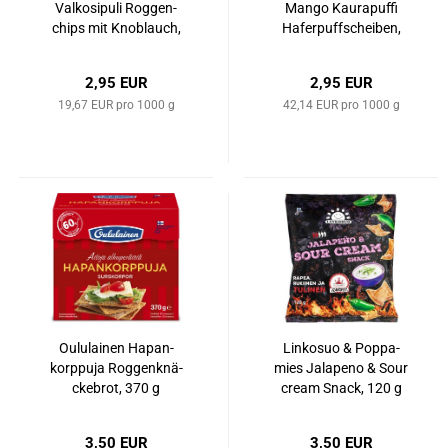
Val­ko­si­pu­li Rog­gen­
Mango Kau­ra­puf­fi
chips mit Knob­lauch,
Ha­fer­puff­schei­ben,
150 g
70 g
2,95 EUR
2,95 EUR
19,67 EUR pro 1000 g
42,14 EUR pro 1000 g
Ou­lu­lai­nen Ha­pan­
Lin­ko­suo & Pop­pa­
korp­pu­ja Rog­gen­k­nä­
mies Ja­lape­no & Sour
cke­brot, 370 g
cream Snack, 120 g
3,50 EUR
3,50 EUR