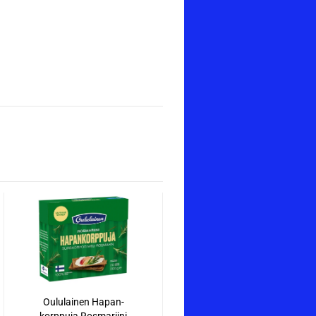
Ou­lu­lai­nen Ha­pan­