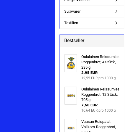
Süßwaren
Textilien
Bestseller
Ou­lu­lai­nen Reis­su­mies
Rog­gen­brot, 4 Stück,
235 g
2,95 EUR
12,55 EUR pro 1000 g
Ou­lu­lai­nen Reis­su­mies
Rog­gen­brot, 12 Stück,
705 g
7,50 EUR
10,64 EUR pro 1000 g
Vaa­san Ru­is­pa­lat
Vollkorn-​Roggenbrot,