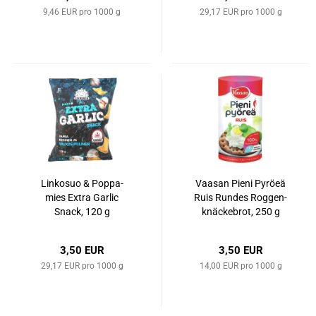
9,46 EUR pro 1000 g
29,17 EUR pro 1000 g
Lin­ko­suo & Pop­pa­
Vaa­san Pieni Py­rö­eä
mies Extra Gar­lic
Ruis Run­des Rog­gen­
Snack, 120 g
k­nä­cke­brot, 250 g
3,50 EUR
3,50 EUR
29,17 EUR pro 1000 g
14,00 EUR pro 1000 g