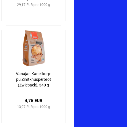
29,17 EUR pro 1000 g
Va­na­jan Ka­neli­korp­
pu Zimt­k­nus­per­brot
(Zwie­back), 340 g
4,75 EUR
13,97 EUR pro 1000 g