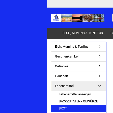
ELCH, MUMINS & TONTTUS
G
Elch, Mumins & Tonttus
Pflege & Sauna anzeigen
Geschenkartikel
PFLEGE
Getränke
SAUNA
Haushalt
Lebensmittel
Lebensmittel anzeigen
BACKZUTATEN - GEWÜRZE
BROT