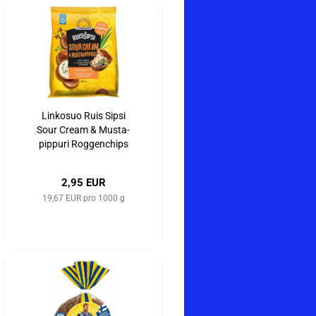
Lin­ko­suo Ruis Sipsi
Sour Cream & Musta­
pip­pu­ri Rog­gen­chips
Sour Cream &
schwar­zer Pfef­fer,
2,95 EUR
150 g
19,67 EUR pro 1000 g