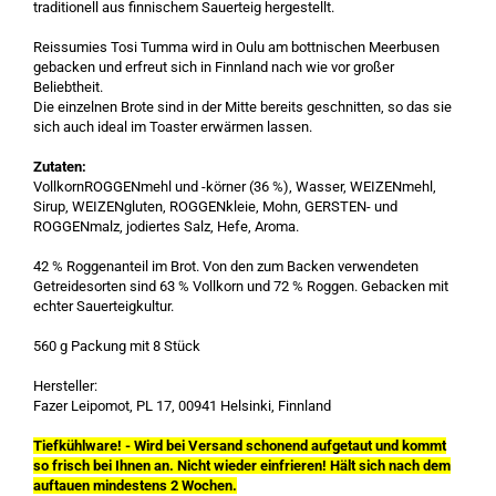
traditionell aus finnischem Sauerteig hergestellt.
Reissumies Tosi Tumma wird in Oulu am bottnischen Meerbusen
gebacken und erfreut sich in Finnland nach wie vor großer
Beliebtheit.
Die einzelnen Brote sind in der Mitte bereits geschnitten, so das sie
sich auch ideal im Toaster erwärmen lassen.
Zutaten:
VollkornROGGENmehl und -körner (36 %), Wasser, WEIZENmehl,
Sirup, WEIZENgluten, ROGGENkleie, Mohn, GERSTEN- und
ROGGENmalz, jodiertes Salz, Hefe, Aroma.
42 % Roggenanteil im Brot. Von den zum Backen verwendeten
Getreidesorten sind 63 % Vollkorn und 72 % Roggen. Gebacken mit
echter Sauerteigkultur.
560 g Packung mit 8 Stück
Hersteller:
Fazer Leipomot, PL 17, 00941 Helsinki, Finnland
Tiefkühlware! - Wird bei Versand schonend aufgetaut und kommt
so frisch bei Ihnen an. Nicht wieder einfrieren!
Hält sich nach dem
auftauen mindestens 2 Wochen.