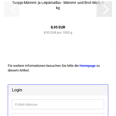
Tuop­pi Mämmi-​​ ja Lei­pä­ma­l­las - Mämmi-​​ und Brot-​Malz, 1
kg
8,95 EUR
8,95 EUR pro 1000 g
Für weitere Informationen besuchen Sie bitte die
Homepage
zu
diesem Artikel.
Login
E-
Mail-
Adresse