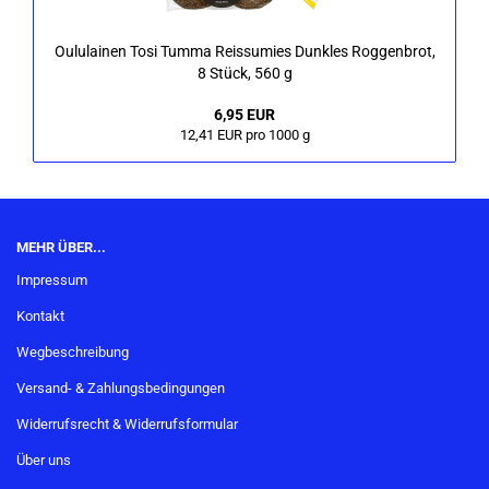
Ou­lu­lai­nen Tosi Tumma Reis­su­mies Dunk­les Rog­gen­brot,
8 Stück, 560 g
6,95 EUR
12,41 EUR pro 1000 g
MEHR ÜBER...
Impressum
Kontakt
Wegbeschreibung
Versand- & Zahlungsbedingungen
Widerrufsrecht & Widerrufsformular
Über uns