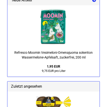
Neue Artikel
Re­fres­co Moo­min Vesimeloni-​Omenajuoma so­ke­ri­ton
Wassermelone-​Apfelsaft, zu­cker­frei, 200 ml
1,95 EUR
9,75 EUR pro Liter
Zuletzt angesehen