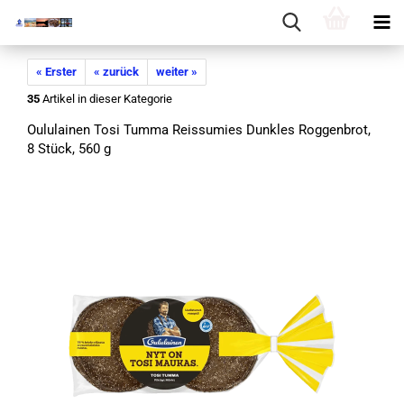
« Erster
« zurück
weiter »
35
Artikel in dieser Kategorie
Ou­lu­lai­nen Tosi Tumma Reis­su­mies Dunk­les Rog­gen­brot,
8 Stück, 560 g