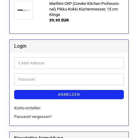
Marttiini CKP (Con­dor Kit­chen Pro­fes­sio­
nal) Pikku-​Kokki Kü­chen­mes­ser, 15 cm
Klin­ge
39,95 EUR
Login
E-
Mail-
Adresse
Passwort
ANMELDEN
Konto erstellen
Passwort vergessen?