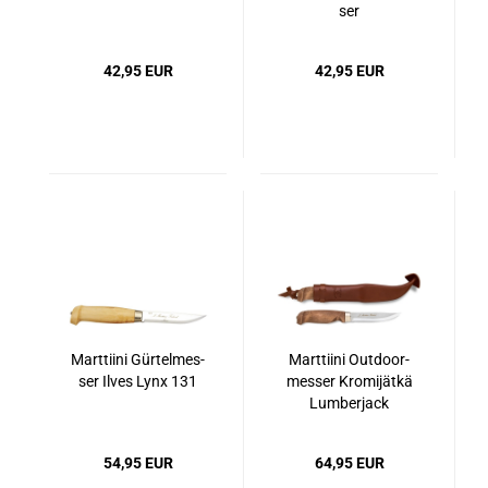
ser
42,95 EUR
42,95 EUR
Marttiini Gür­tel­mes­
Marttiini Out­door­
ser Ilves Lynx 131
mes­ser Kro­mi­jät­kä
Lum­ber­jack
54,95 EUR
64,95 EUR