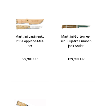
Marttiini La­pin­leu­ku
Marttiini Gür­tel­mes­
235 Lappland-​​Mes­
ser Lu­ujät­kä Lum­ber­
ser
jack Ant­ler
99,90 EUR
129,90 EUR