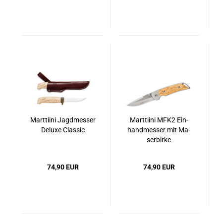
Marttiini Jagd­mes­ser
Marttiini MFK2 Ein­
De­lu­xe Clas­sic
hand­mes­ser mit Ma­
ser­bir­ke
74,90 EUR
74,90 EUR