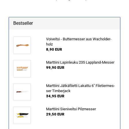
Bestseller
Voi­veitsi - But­ter­mes­ser aus Wa­chol­der­
holz
8,90 EUR
Marttiini La­pin­leu­ku 235 Lappland-​Messer
99,90 EUR
Marttiini Jät­kä­fi­let­ti La­kat­tu 6" Fi­le­tier­mes­
ser Tim­ber­jack
34,95 EUR
Marttiini Si­e­ni­veitsi Pilz­mes­ser
29,50 EUR