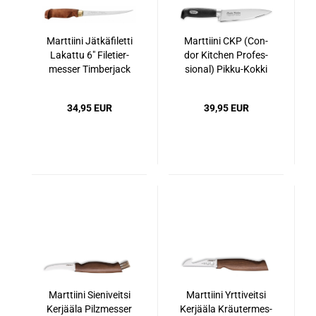
Marttiini Jät­kä­fi­let­ti
Marttiini CKP (Con­
La­kat­tu 6" Fi­le­tier­
dor Kit­chen Pro­fes­
mes­ser Tim­ber­jack
sio­nal) Pikku-​​Kokki
Kü­chen­mes­ser, 15
cm Klin­ge
34,95 EUR
39,95 EUR
Marttiini Si­e­ni­veitsi
Marttiini Yrt­ti­veitsi
Ker­j­ää­la Pilz­mes­ser
Ker­j­ää­la Kräu­ter­mes­