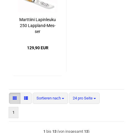
Marttiini La­pin­leu­ku
250 Lappland-​​Mes­
ser
129,90 EUR
Sortieren nach
pro Seite
Sortieren nach
24 pro Seite
1
1
bis
13
(von insgesamt
13
)