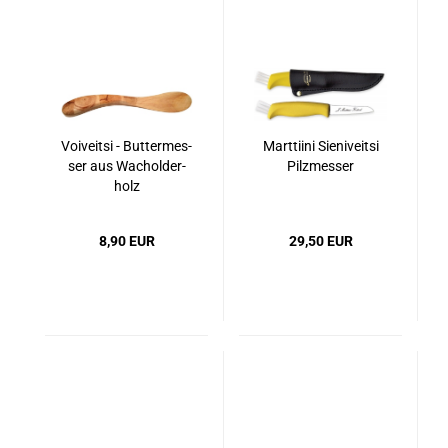
Voi­veitsi - But­ter­mes­
Marttiini Si­e­ni­veitsi
ser aus Wa­chol­der­
Pilz­mes­ser
holz
8,90 EUR
29,50 EUR