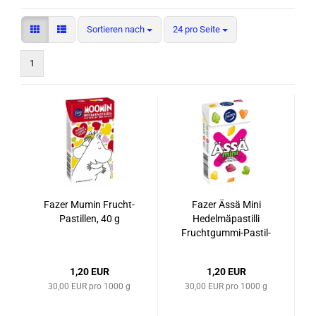
Sortieren nach
pro Seite
Sortieren nach
24 pro Seite
1
Fazer Mumin Frucht-​​
Fazer Ässä Mini
Pas­til­len, 40 g
Hedel­mä­pas­til­li
Fruchtgummi-​​Pas­til­
len, 40 g
1,20 EUR
1,20 EUR
30,00 EUR pro 1000 g
30,00 EUR pro 1000 g