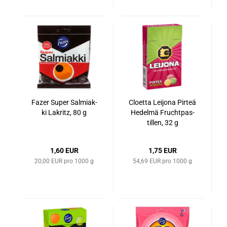
Fazer Super Sal­mi­ak­
Cloet­ta Lei­jo­na Pir­teä
ki La­kritz, 80 g
Hedel­mä Frucht­pas­
til­len​​, 32 g
1,60 EUR
1,75 EUR
20,00 EUR pro 1000 g
54,69 EUR pro 1000 g