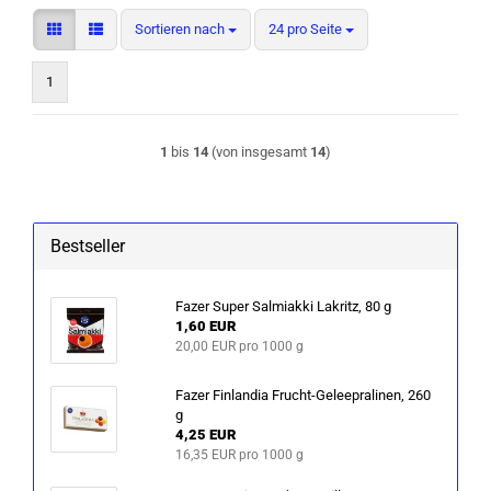
Sortieren nach
pro Seite
Sortieren nach
24 pro Seite
1
1
bis
14
(von insgesamt
14
)
Bestseller
Fazer Super Sal­mi­ak­ki La­kritz, 80 g
1,60 EUR
20,00 EUR pro 1000 g
Fazer Fin­lan­dia Frucht-​Geleepralinen, 260
g
4,25 EUR
16,35 EUR pro 1000 g