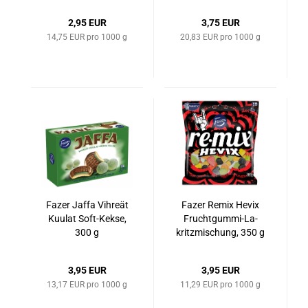
180 g
2,95 EUR
3,75 EUR
14,75 EUR pro 1000 g
20,83 EUR pro 1000 g
Fazer Jaffa Vih­re­ät
Fazer Remix Hevix
Ku­ulat Soft-​Kekse,
Fruchtgummi-​​La­
300 g
kritz­mi­schung, 350 g
3,95 EUR
3,95 EUR
13,17 EUR pro 1000 g
11,29 EUR pro 1000 g