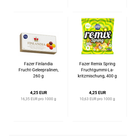
Fazer Fin­lan­dia
Fazer Remix Spring
Frucht-​​Ge­lee­pra­li­nen,
Fruchtgummi-​​La­
260 g
kritz­mi­schung, 400 g
4,25 EUR
4,25 EUR
16,35 EUR pro 1000 g
10,63 EUR pro 1000 g