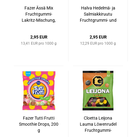
Fazer Ässä Mix
Halva Hedelmä-​​ ja
Fruchtgummi-​​
Sal­mi­ak­ki­ruutu
Lakritz-​Mischung,
Fruchtgrummi-​​ und
220 g
La­kritz­rau­ten, 240 g
2,95 EUR
2,95 EUR
13,41 EUR pro 1000 g
12,29 EUR pro 1000 g
Fazer Tutti Frut­ti
Cloet­ta Lei­jo­na
Smoo­t­hie Drops, 200
Lauma Lö­wen­ru­del
g
Fruchtgummi-​​
Lakritz-​Mischung,