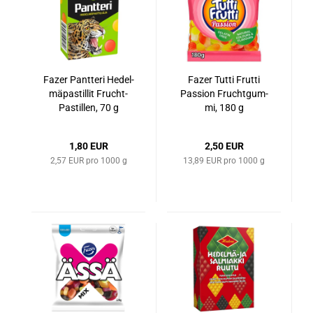
Fazer Pant­te­ri Hedel­
Fazer Tutti Frut­ti
mä­pas­til­lit Frucht-​​
Pas­si­on Frucht­gum­
Pas­til­len, 70 g
mi, 180 g
1,80 EUR
2,50 EUR
2,57 EUR pro 1000 g
13,89 EUR pro 1000 g