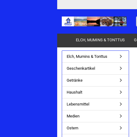
ELCH, MUMINS & TONTTUS
G
Elch, Mumins & Tonttus
Pflege & Sauna anzeigen
Geschenkartikel
PFLEGE
Getränke
SAUNA
Haushalt
Lebensmittel
Medien
Ostern