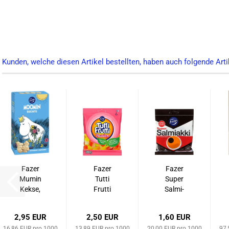
Kunden, welche diesen Artikel bestellten, haben auch folgende Arti
Fazer
Fazer
Fazer
Mumin
Tutti
Super
Kekse,
Frut­ti
Sal­mi­
175 g
Pas­si­on
ak­ki La­
Frucht­
kritz, 80
2,95 EUR
2,50 EUR
1,60 EUR
gum­mi,
g
16,86 EUR pro 1000
13,89 EUR pro 1000
20,00 EUR pro 1000
97,