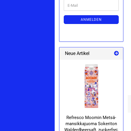
WEITER
E-
ZUR
Mail
NEWSLETTER-
ANMELDUNG
ANMELDEN
Neue Artikel
Re­fres­co Moo­min Metsä­
ma­n­sik­ka­juo­ma So­ke­ri­ton
Wald­erd­beer­saft, zu­cker­frei,