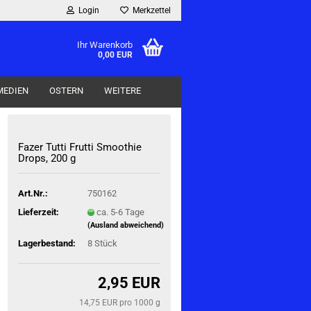
Login
Merkzettel
Ihr Warenkorb
0,00 EUR
MEDIEN
OSTERN
WEITERE
Fazer Tutti Frut­ti Smoo­t­hie
Drops, 200 g
Art.Nr.:
750162
Lieferzeit:
ca. 5-6 Tage
(Ausland abweichend)
Lagerbestand:
8
Stück
2,95 EUR
14,75 EUR pro 1000 g