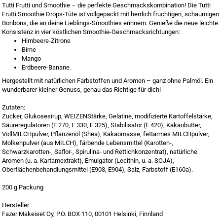
Tutti Frutti und Smoothie – die perfekte Geschmackskombination! Die Tutti
Frutti Smoothie Drops-Tüte ist vollgepackt mit herrlich fruchtigen, schaumigen
Bonbons, die an deine Lieblings-Smoothies erinnern. Genieße die neue leichte
Konsistenz in vier köstlichen Smoothie-Geschmacksrichtungen:
Himbeere-Zitrone
Birne
Mango
Erdbeere-Banane.
Hergestellt mit natürlichen Farbstoffen und Aromen – ganz ohne Palmöl. Ein
wunderbarer kleiner Genuss, genau das Richtige für dich!
Zutaten:
Zucker, Glukosesirup, WEIZENStärke, Gelatine, modifizierte Kartoffelstärke,
Säureregulatoren (E 270, E 330, E 325), Stabilisator (E 420), Kakaobutter,
VollMILCHpulver, Pflanzenöl (Shea), Kakaomasse, fettarmes MILCHpulver,
Molkenpulver (aus MILCH), färbende Lebensmittel (Karotten-,
Schwarzkarotten-, Saflor-, Spirulina- und Rettichkonzentrat), natürliche
Aromen (u. a. Kartamextrakt), Emulgator (Lecithin, u. a. SOJA),
Oberflächenbehandlungsmittel (E903, E904), Salz, Farbstoff (E160a).
200 g Packung
​​Hersteller:
​Fazer Makeiset Oy, P.O. BOX 110, 00101 Helsinki, Finnland