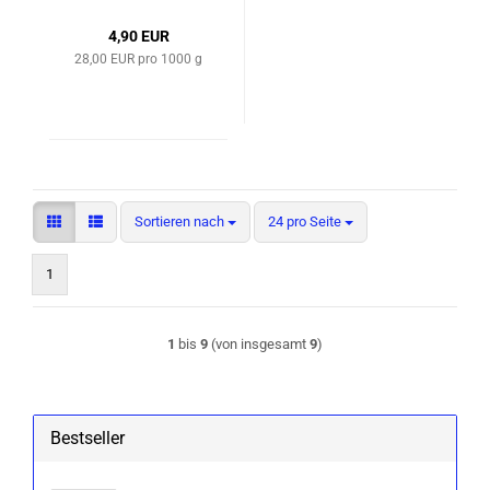
4,90 EUR
28,00 EUR pro 1000 g
Sortieren nach
pro Seite
Sortieren nach
24 pro Seite
1
1
bis
9
(von insgesamt
9
)
Bestseller