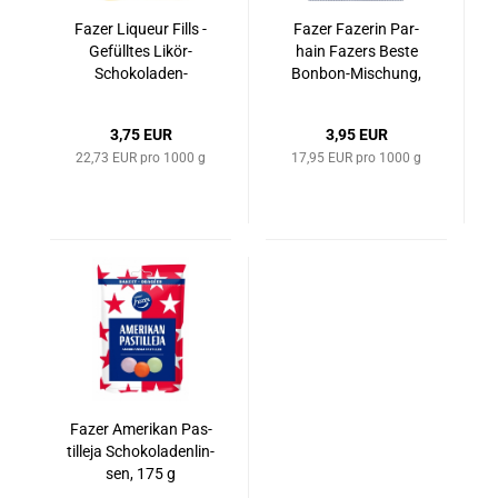
Fazer Li­queur Fills -
Fazer Fa­ze­rin Par­
Ge­füll­tes Likör-​​
hain Fa­zers Beste
Schokoladen-​
Bonbon-​​Mi­schung,
Konfekt, 165 g
220 g
3,75 EUR
3,95 EUR
22,73 EUR pro 1000 g
17,95 EUR pro 1000 g
Fazer Ame­ri­kan Pas­
til­le­ja Scho­ko­la­den­lin­
sen, 175 g