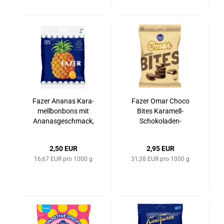
Fazer Ana­nas Ka­ra­
Fazer Omar Choco
mell­bon­bons mit
Bites Karamell-​​
Ana­nas­ge­schmack,
Schokoladen-​
150 g
Bonbons, 94 g
2,50 EUR
2,95 EUR
16,67 EUR pro 1000 g
31,38 EUR pro 1000 g