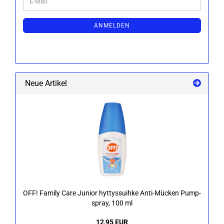
E-
ZUR
Mail
NEWSLETTER-
ANMELDUNG
ANMELDEN
Neue Artikel
OFF! Fa­mi­ly Care Ju­ni­or hyt­tys­suih­ke Anti-​Mücken Pump­
spray, 100 ml
12,95 EUR