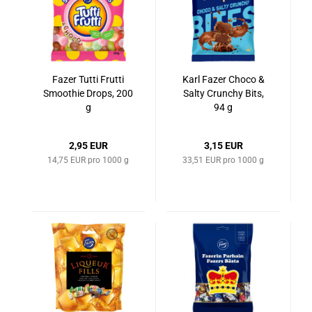
Fazer Tutti Frut­ti
Karl Fazer Choco &
Smoo­t­hie Drops, 200
Salty Crun­chy Bits,
g
94 g
2,95 EUR
3,15 EUR
14,75 EUR pro 1000 g
33,51 EUR pro 1000 g