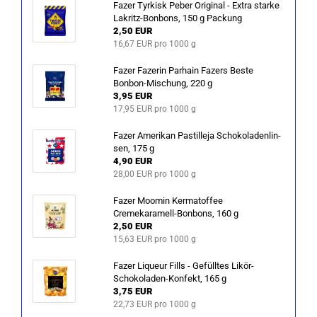
Fazer Tyr­kisk Peber Ori­gi­nal - Extra star­ke
Lakritz-​Bonbons, 150 g Pa­ckung
2,50 EUR
16,67 EUR pro 1000 g
Fazer Fa­ze­rin Par­hain Fa­zers Beste
Bonbon-​Mischung, 220 g
3,95 EUR
17,95 EUR pro 1000 g
Fazer Ame­ri­kan Pas­til­le­ja Scho­ko­la­den­lin­
sen, 175 g
4,90 EUR
28,00 EUR pro 1000 g
Fazer Moo­min Ker­matof­fee
Cremekaramell-​Bonbons, 160 g
2,50 EUR
15,63 EUR pro 1000 g
Fazer Li­queur Fills - Ge­füll­tes Likör-​
Schokoladen-Konfekt, 165 g
3,75 EUR
22,73 EUR pro 1000 g