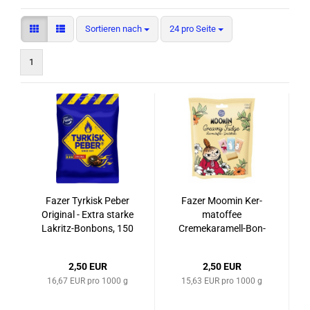
Sortieren nach
pro Seite
Sortieren nach
24 pro Seite
1
Fazer Tyr­kisk Peber
Fazer Moo­min Ker­
Ori­gi­nal - Extra star­ke
matof­fee
Lakritz-​​Bon­bons, 150
Cremekaramell-​​Bon­
g Pa­ckung
bons, 160 g
2,50 EUR
2,50 EUR
16,67 EUR pro 1000 g
15,63 EUR pro 1000 g