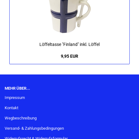
Löf­fel­tas­se "Fin­land" inkl. Löf­fel
9,95 EUR
MEHR ÜBER...
Impressum
Kontakt
Wegbeschreibung
Versand- & Zahlungsbedingungen
Widerrufsrecht & Widerrufsformular