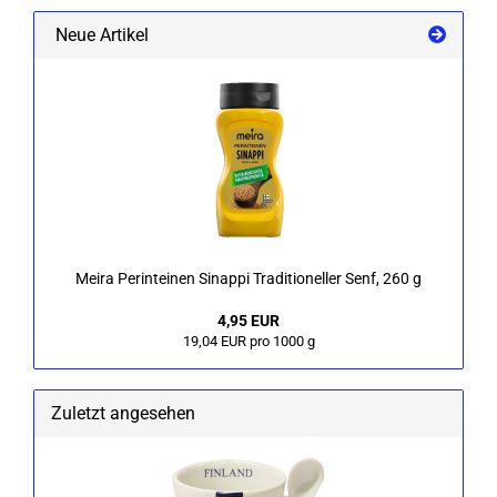
Neue Artikel
Meira Per­int­ei­nen Si­nap­pi Tra­di­tio­nel­ler Senf, 260 g
4,95 EUR
19,04 EUR pro 1000 g
Zuletzt angesehen