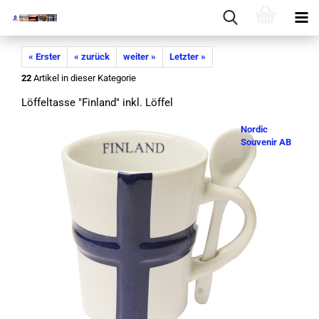
« Erster
« zurück
weiter »
Letzter »
22
Artikel in dieser Kategorie
Löf­fel­tas­se "Fin­land" inkl. Löf­fel
Nordic
Souvenir AB