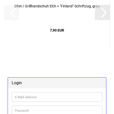
Ofen / Grill­hand­schuh Elch + "Fin­land"-​Schrift­zug, grau
7,90 EUR
Login
E-
Mail-
Adresse
Passwort