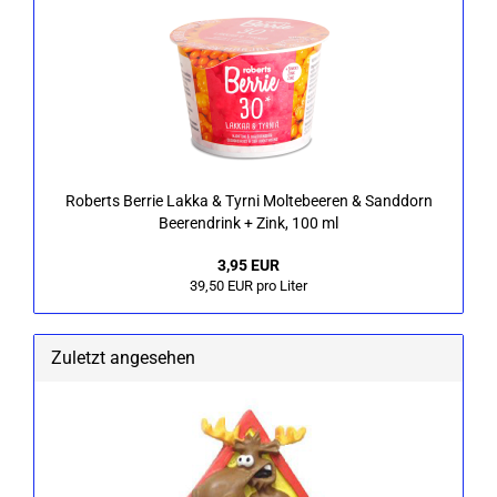
Ro­berts Ber­rie Lakka & Tyrni Mol­te­bee­ren & Sand­dorn
Bee­ren­drink + Zink, 100 ml
3,95 EUR
39,50 EUR pro Liter
Zuletzt angesehen