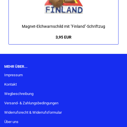
Magnet-​Elchwarnschild mit "Fin­land"-​Schriftzug
3,95 EUR
MEHR ÜBER...
Impressum
Kontakt
Wegbeschreibung
Versand- & Zahlungsbedingungen
Widerrufsrecht & Widerrufsformular
Über uns