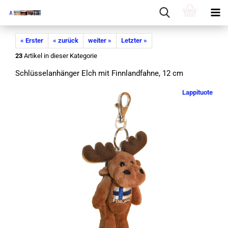
« Erster
« zurück
weiter »
Letzter »
23
Artikel in dieser Kategorie
Schlüs­sel­an­hän­ger Elch mit Finn­land­fah­ne, 12 cm
Lappituote