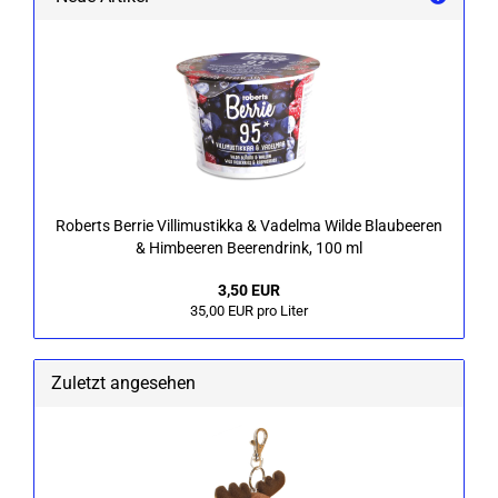
Ro­berts Ber­rie Vil­li­mus­tik­ka & Va­del­ma Wilde Blau­bee­ren
& Him­bee­ren Bee­ren­drink, 100 ml
3,50 EUR
35,00 EUR pro Liter
Zuletzt angesehen