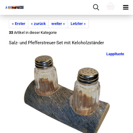
« Erster
« zurück
weiter »
Letzter »
33
Artikel in dieser Kategorie
Salz- und Pfefferstreuer-​Set mit Kel­oholz­stän­der
Lappituote