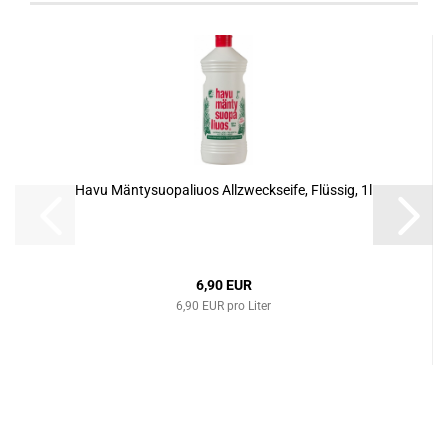
Havu Män­ty­suo­pa­li­uos All­zweck­sei­fe, Flüs­sig, 1l
6,90 EUR
6,90 EUR pro Liter