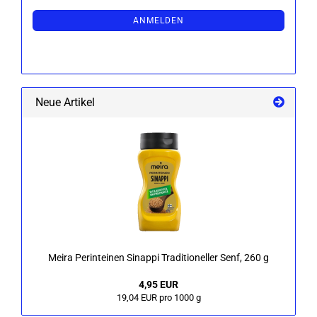
NEWSLETTER-
ANMELDUNG
ANMELDEN
Neue Artikel
Meira Per­int­ei­nen Si­nap­pi Tra­di­tio­nel­ler Senf, 260 g
4,95 EUR
19,04 EUR pro 1000 g