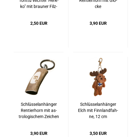
Tont­tu Wich­tel "Herk­
Ren­tier­horn mit Glo­
ko" mit brau­ner Filz­
cke
müt­ze
2,50 EUR
3,90 EUR
Schlüs­sel­an­hän­ger
Schlüs­sel­an­hän­ger
Ren­tier­horn mit as­
Elch mit Finn­land­fah­
tro­lo­gi­schem Zei­chen
ne, 12 cm
3,90 EUR
3,50 EUR