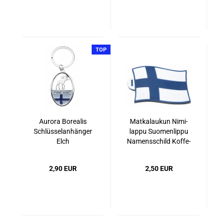
TOP
Au­ro­ra Bo­rea­lis
Mat­ka­l­au­kun Ni­mi­
Schlüs­sel­an­hän­ger
lap­pu Suo­men­lip­pu
Elch
Na­mens­schild Kof­fe­
r­an­hän­ger Finn­land­
fah­ne
2,90 EUR
2,50 EUR