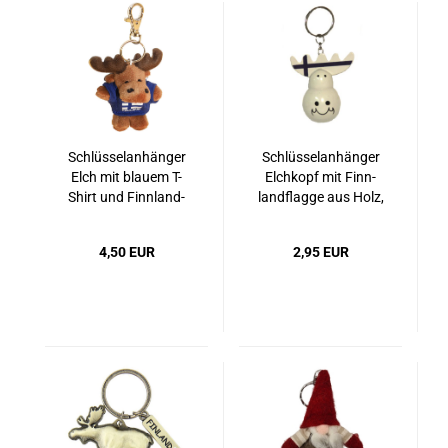
Schlüs­sel­an­hän­ger
Schlüs­sel­an­hän­ger
Elch mit blau­em T-​
Elch­kopf mit Finn­
Shirt und Finn­land­
land­flag­ge aus Holz,
fah­ne, 9 cm
weiß
4,50 EUR
2,95 EUR