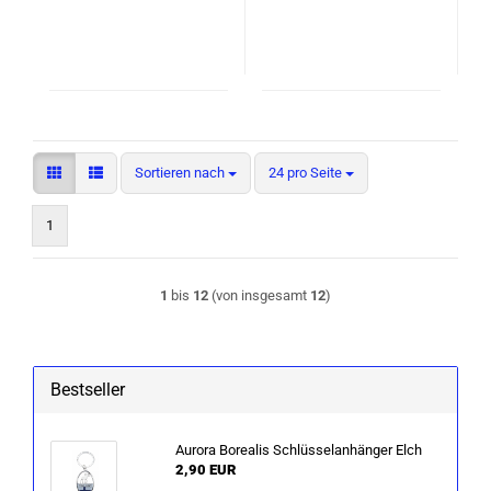
Sortieren nach
pro Seite
Sortieren nach
24 pro Seite
1
1
bis
12
(von insgesamt
12
)
Bestseller
Au­ro­ra Bo­rea­lis Schlüs­sel­an­hän­ger Elch
2,90 EUR