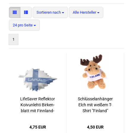
Sortieren nach
Sortieren nach
Alle Hersteller
pro Seite
24 pro Seite
1
Life­Saver Re­flek­tor
Schlüs­sel­an­hän­ger
Koivun­leh­ti Bir­ken­
Elch mit wei­ßem T-​
blatt mit Finn­land­
Shirt "Fin­land"
fah­ne
4,75 EUR
4,50 EUR