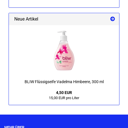
Neue Artikel
BLIW Flüs­sigs­ei­fe Va­del­ma Him­bee­re, 300 ml
4,50 EUR
15,00 EUR pro Liter
MEHR ÜBER...