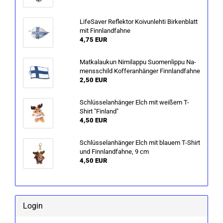
Life­Saver Re­flek­tor Koivunleh­ti Bir­ken­blatt
mit Finn­land­fah­ne
4,75 EUR
Mat­ka­l­au­kun Ni­mi­lap­pu Suo­men­lip­pu Na­
mens­schild Kof­fe­r­an­hän­ger Finn­land­fah­ne
2,50 EUR
Schlüs­sel­an­hän­ger Elch mit wei­ßem T-​
Shirt "Fin­land"
4,50 EUR
Schlüs­sel­an­hän­ger Elch mit blau­em T-​Shirt
und Finn­land­fah­ne, 9 cm
4,50 EUR
Login