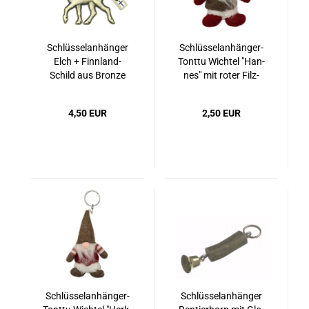
Schlüs­sel­an­hän­ger
Schlüsselanhänger-​​
Elch + Finnland-​​
Tont­tu Wich­tel "Han­
Schild aus Bron­ze
nes" mit roter Filz­
müt­ze
4,50 EUR
2,50 EUR
Schlüsselanhänger-​​
Schlüs­sel­an­hän­ger