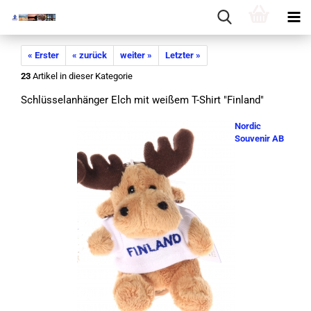
« Erster
« zurück
weiter »
Letzter »
23
Artikel in dieser Kategorie
Schlüs­sel­an­hän­ger Elch mit wei­ßem T-​Shirt "Fin­land"
Nordic
Souvenir AB