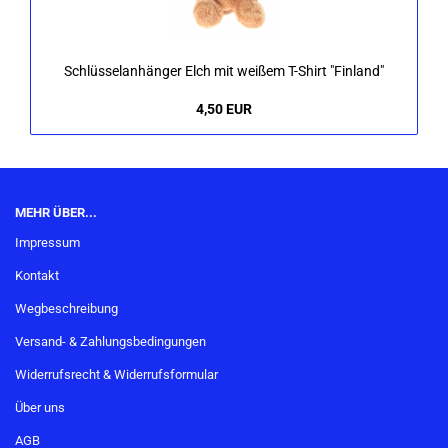
Schlüs­sel­an­hän­ger Elch mit wei­ßem T-​Shirt "Fin­land"
4,50 EUR
MEHR ÜBER...
Impressum
Kontakt
Wegbeschreibung
Versand- & Zahlungsbedingungen
Widerrufsrecht & Widerrufsformular
Über uns
AGB