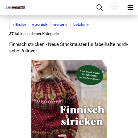
« Erster
« zurück
weiter »
Letzter »
37
Artikel in dieser Kategorie
Fin­nisch stri­cken - Neue Strick­mus­ter für fa­bel­haf­te nor­di­
sche Pull­over