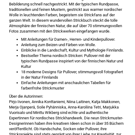
Bebilderung schnell nachgestrickt. Mit der typischen Rundpasse,
traditionellen und feinen Mustern, gestrickt aus warmer nordischer
Wolle in leuchtenden Farben, begeistern sie Strickfans auf der
ganzen Welt. In diesem wundervollen Strickbuch steckt die tolle
Atmosphäre der finnischen Natur, die auf über 70 stimmungsvollen
Fotos zusammen mit den Strickwerken eingefangen wurde.
Mit Anleitungen für Damen-, Herren- und Kinderpullover.
Anleitung zum Beizen und Färben von Wolle.
Einblicke in die Landschaft, Kultur und Mythologie Finnlands.
Bestseller-Thema nordisch Stricken: Pullover mit der
typischen Rundpasse inspiriert von der finnischen Natur und
Kultur
18 moderne Designs für Pullover, stimmungsvoll fotografiert
in der Natur Finnlands
Einfache Anleitungen mit anschaulichen Tabellen für
farbenfrohe Strickmuster
Über die Autorinnen:
Pirjo Iivonen, Annika Konttaniemi, Niina Laitinen, Katja Makkonen,
Merja Ojanperä, Soile Pyhänniska, Anna-Karoliina Tetri, Marjukka
Vuorisalo und Minttu Wikberg sind echte und authentische
Expertinnen für nordisches Strickhandwerk. Die neun Strickmuster-
Designerinnen haben ihre kreativen Ideen schon in über 35 Büchern
veröffentlicht. Ob Handschuhe, Socken oder Pullover, ihre
Strickprojekte sind stets geprägt von ihrer Liebe zur Kreativität, zur