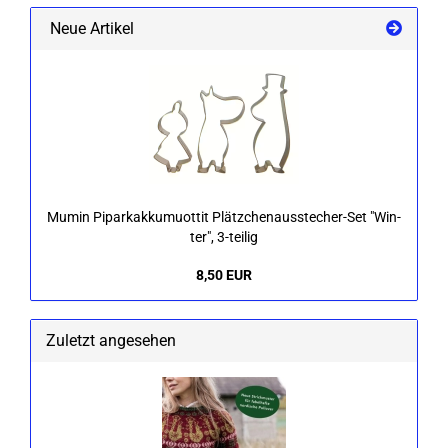
Neue Artikel
Mumin Pi­par­k­ak­ku­muot­tit Plätzchenausstecher-​Set "Win­
ter", 3-​teilig
8,50 EUR
Zuletzt angesehen