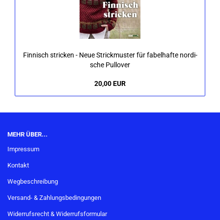
Fin­nisch stri­cken - Neue Strick­mus­ter für fa­bel­haf­te nor­di­
sche Pull­over
20,00 EUR
MEHR ÜBER...
Impressum
Kontakt
Wegbeschreibung
Versand- & Zahlungsbedingungen
Widerrufsrecht & Widerrufsformular