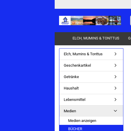
ELCH, MUMINS & TONTTUS
G
Elch, Mumins & Tonttus
Pflege & Sauna anzeigen
Geschenkartikel
PFLEGE
Getränke
SAUNA
Haushalt
Lebensmittel
Medien
Medien anzeigen
BÜCHER