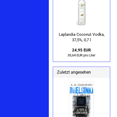
La­p­lan­dia Co­co­nut Vodka,
37,5%, 0,7 l
24,95 EUR
35,64 EUR pro Liter
Zuletzt angesehen