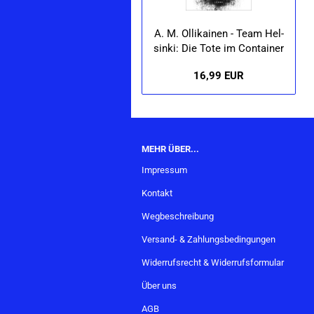
A. M. Ol­li­kai­nen - Team Hel­
sin­ki: Die Tote im Con­tai­ner
16,99 EUR
MEHR ÜBER...
Impressum
Kontakt
Wegbeschreibung
Versand- & Zahlungsbedingungen
Widerrufsrecht & Widerrufsformular
Über uns
AGB