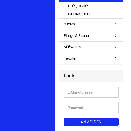
CD's / DVD's
IN FINNISCH
Ostern
Pflege & Sauna
Süßwaren
Textilien
Login
E-
Mail-
Adresse
Passwort
ANMELDEN