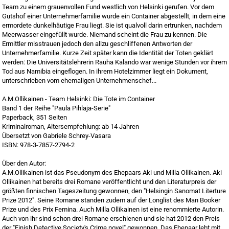
Team zu einem grauenvollen Fund westlich von Helsinki gerufen. Vor dem
Gutshof einer Unternehmerfamilie wurde ein Container abgestellt, in dem eine
ermordete dunkelhäutige Frau liegt. Sie ist qualvoll darin ertrunken, nachdem
Meerwasser eingefüllt wurde. Niemand scheint die Frau zu kennen. Die
Ermittler misstrauen jedoch den allzu geschliffenen Antworten der
Unternehmerfamilie. Kurze Zeit später kann die Identität der Toten geklärt
werden: Die Universitätslehrerin Rauha Kalando war wenige Stunden vor ihrem
Tod aus Namibia eingeflogen. In ihrem Hotelzimmer liegt ein Dokument,
unterschrieben vom ehemaligen Unternehmenschef...
A.M.Ollikainen - Team Helsinki: Die Tote im Container
Band 1 der Reihe "Paula Pihlaja-Serie"
Paperback, 351 Seiten
Kriminalroman, Altersempfehlung: ab 14 Jahren
Übersetzt von Gabriele Schrey-Vasara
ISBN:
978-3-7857-2794-2
Über den Autor:
A.M.Ollikainen ist das Pseudonym des Ehepaars Aki und Milla Ollikainen. Aki
Ollikainen hat bereits drei Romane veröffentlicht und den Literaturpreis der
größten finnischen Tageszeitung gewonnen, den "Helsingin Sanomat Literture
Prize 2012". Seine Romane standen zudem auf der Longlist des Man Booker
Prize und des Prix Femina. Auch Milla Ollikainen ist eine renommierte Autorin.
Auch von ihr sind schon drei Romane erschienen und sie hat 2012 den Preis
der "Finish Detective Society's Crime novel" gewonnen. Das Ehepaar lebt mit